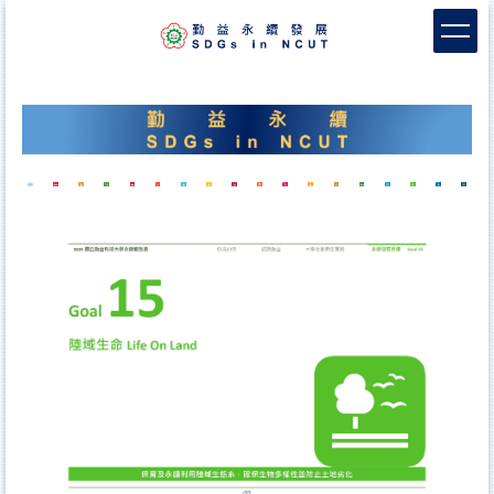
跳
到
主
要
內
容
區