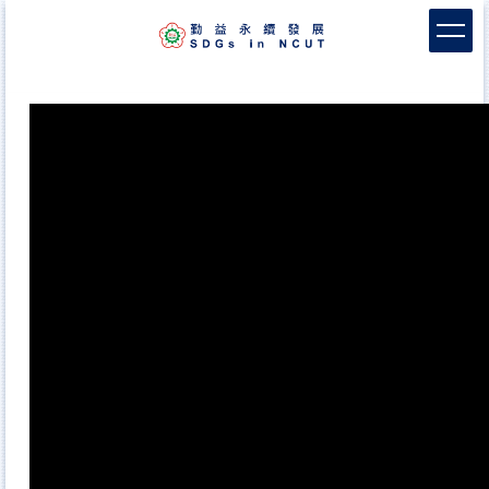
跳
到
主
要
內
容
區