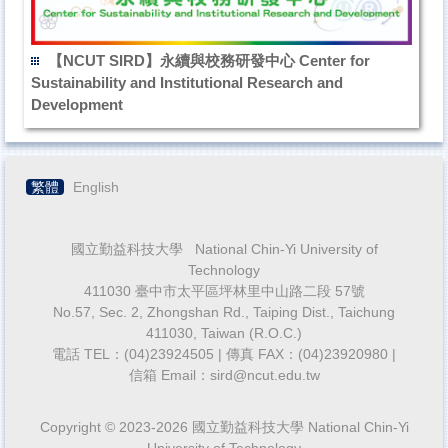
【NCUT SIRD】永續與校務研發中心 Center for
Sustainability and Institutional Research and
Development
繁體
English
國立勤益科技大學 National Chin-Yi University of
Technology
411030 臺中市太平區坪林里中山路二段 57號
No.57, Sec. 2, Zhongshan Rd., Taiping Dist., Taichung
411030, Taiwan (R.O.C.)
電話 TEL：(04)23924505 | 傳真 FAX：(04)23920980 |
信箱 Email：sird@ncut.edu.tw
Copyright © 2023-2026 國立勤益科技大學 National Chin-Yi