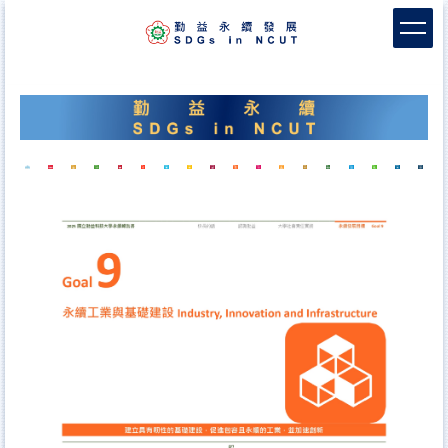
跳
到
主
要
內
容
區