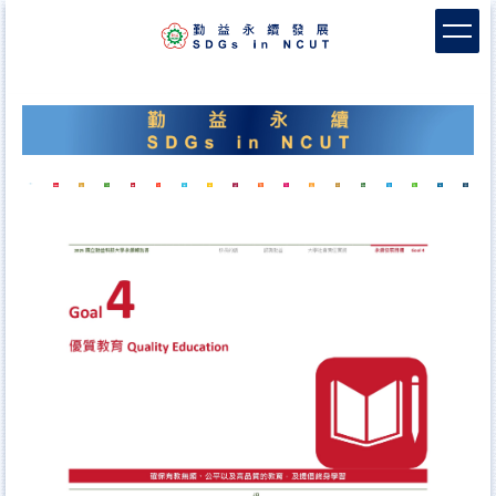
跳
到
主
要
內
容
區