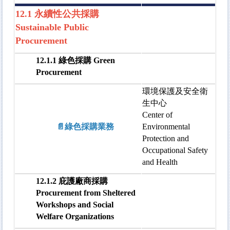
12.1 永續性公共採購
Sustainable Public
Procurement
12.1.1 綠色採購 Green
Procurement
環境保護及安全衛
生中心
Center of
📄綠色採購業務
Environmental
Protection and
Occupational Safety
and Health
12.1.2 庇護廠商採購
Procurement from Sheltered
Workshops and Social
Welfare Organizations