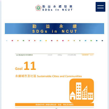
跳
到
主
要
內
容
區