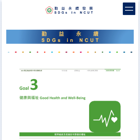
跳
到
主
要
內
容
區