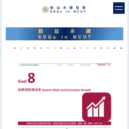
跳
到
主
要
內
容
區